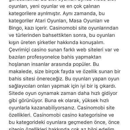
oyunları, yeni oyunlar ve en çok çalınan
kategorilere ayrılmıştır. Aynı zamanda, bu
kategoriler Atari Oyunları, Masa Oyunları ve
Bingo, kazı içerir. Casinomobi site oyunlarından
ve türlerinden bahsettikten sonra, bu oyunları
kışın üreten şirketler hakkında konuşalım.
Çevrimiçi casino sunan farklı web siteleri var ve
bazıları profesyonelce bahis yapmaktan
hoşlanan insanlar arasında popüler. Bu
makalede, size birçok fayda ve özellik sunan bir
bahis sitesi önereceğiz. Bu oyunları yapan oyun
sağlayıcıları onları yapmak için iyi bir iş çıkardı.
Sitede oyun oynamak zaman daha hızlı gidiyor
gibi görünüyor. Buna ek olarak, yüksek hızlı
oyunlarla kazanabiliyorsanız. Casinomobi site
özellikleri. Casinomobi casino kategorisine ve
bu kategorideki oyunlara geçmeden önce, önce
sitenin özellikleri hakkında çok az bilgi edelim.