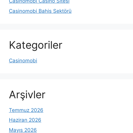
Casinomobi Casino Sitesi
Casinomobi Bahis Sektörü
Kategoriler
Casinomobi
Arşivler
Temmuz 2026
Haziran 2026
Mayıs 2026