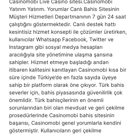
Casinomobi Live Casino sitesi.Casinomobi
Yatırım Yatırım. Yorumlar Canlı Bahis Sitesinin
Müşteri Hizmetleri Departmanının 7 gün 24 saat
çalıştığını göstermektedir. Canlı destek hattı
kesintisiz hizmet konsepti ile çözümler üretirken,
kullanıcılar Whatsapp Facebook, Twitter ve
Instagram gibi sosyal medya hesapları
aracılığıyla site yönetimine ulaşma şansına
sahipler. Hizmet etmeye başladığı andan
itibaren kalitesini kanıtlayan Casinomobi kısa bir
süre içinde Türkiye’de en fazla sayıda üyeye
sahip bir platform olarak öne çıkıyor. Türk bahis
severler için, bahis piyasasında güvenilirlik çok
önemlidir. Türk bahisçilerinin en önemli
sorunlarından biri olan mevduat ve geri çekilme
prosedürlerinde Casinomobi bahis sitesinin
başarısı, Casinomobi genel yorumlarla kendini
göstermiştir. Kullanıcıların geri çekilme