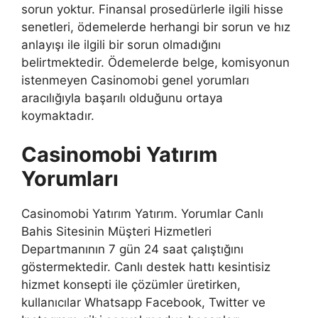
sorun yoktur. Finansal prosedürlerle ilgili hisse
senetleri, ödemelerde herhangi bir sorun ve hız
anlayışı ile ilgili bir sorun olmadığını
belirtmektedir. Ödemelerde belge, komisyonun
istenmeyen Casinomobi genel yorumları
aracılığıyla başarılı olduğunu ortaya
koymaktadır.
Casinomobi Yatırım
Yorumları
Casinomobi Yatırım Yatırım. Yorumlar Canlı
Bahis Sitesinin Müşteri Hizmetleri
Departmanının 7 gün 24 saat çalıştığını
göstermektedir. Canlı destek hattı kesintisiz
hizmet konsepti ile çözümler üretirken,
kullanıcılar Whatsapp Facebook, Twitter ve