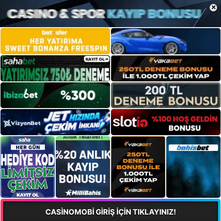
×
CASİNOMOBİ GİRİŞ İÇİN TIKLAYINIZ!