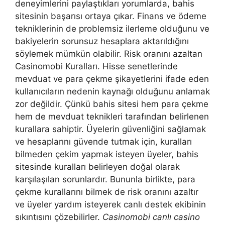
deneyimlerini paylaştıkları yorumlarda, bahis
sitesinin başarısı ortaya çıkar. Finans ve ödeme
tekniklerinin de problemsiz ilerleme olduğunu ve
bakiyelerin sorunsuz hesaplara aktarıldığını
söylemek mümkün olabilir. Risk oranını azaltan
Casinomobi Kuralları. Hisse senetlerinde
mevduat ve para çekme şikayetlerini ifade eden
kullanıcıların nedenin kaynağı olduğunu anlamak
zor değildir. Çünkü bahis sitesi hem para çekme
hem de mevduat teknikleri tarafından belirlenen
kurallara sahiptir. Üyelerin güvenliğini sağlamak
ve hesaplarını güvende tutmak için, kuralları
bilmeden çekim yapmak isteyen üyeler, bahis
sitesinde kuralları belirleyen doğal olarak
karşılaşılan sorunlardır. Bununla birlikte, para
çekme kurallarını bilmek de risk oranını azaltır
ve üyeler yardım isteyerek canlı destek ekibinin
sıkıntısını çözebilirler.
Casinomobi canlı casino