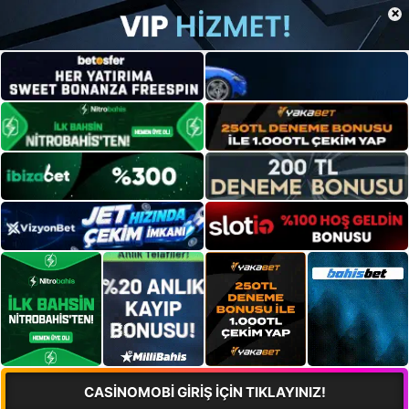
×
CASİNOMOBİ GİRİŞ İÇİN TIKLAYINIZ!