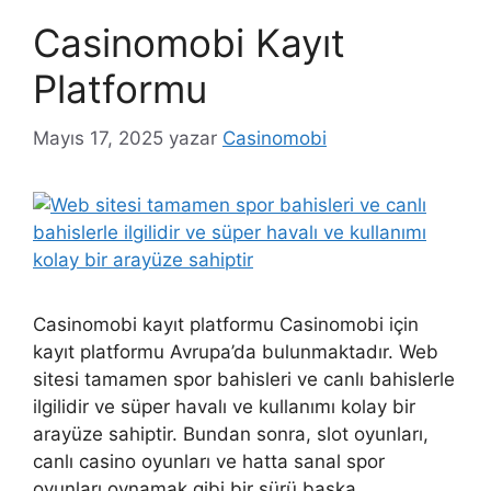
Casinomobi Kayıt
Platformu
Mayıs 17, 2025
yazar
Casinomobi
Casinomobi kayıt platformu Casinomobi için
kayıt platformu Avrupa’da bulunmaktadır. Web
sitesi tamamen spor bahisleri ve canlı bahislerle
ilgilidir ve süper havalı ve kullanımı kolay bir
arayüze sahiptir. Bundan sonra, slot oyunları,
canlı casino oyunları ve hatta sanal spor
oyunları oynamak gibi bir sürü başka