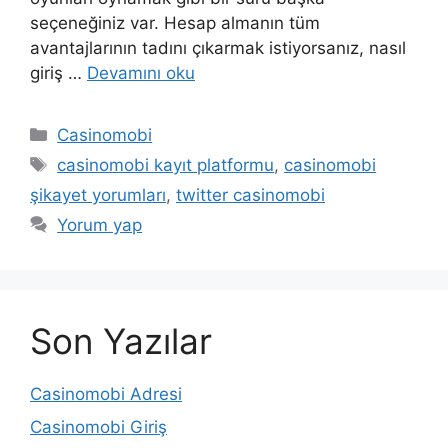
seçeneğiniz var. Hesap almanın tüm
avantajlarının tadını çıkarmak istiyorsanız, nasıl
giriş …
Devamını oku
Kategoriler
Casinomobi
Etiketler
casinomobi kayıt platformu
,
casinomobi
şikayet yorumları
,
twitter casinomobi
Yorum yap
Son Yazılar
Casinomobi Adresi
Casinomobi Giriş