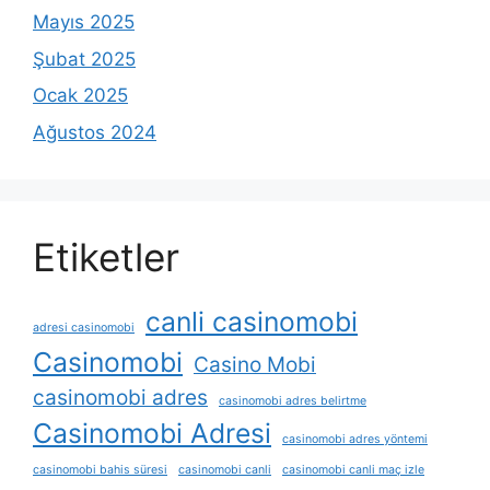
Mayıs 2025
Şubat 2025
Ocak 2025
Ağustos 2024
Etiketler
canli casinomobi
adresi casinomobi
Casinomobi
Casino Mobi
casinomobi adres
casinomobi adres belirtme
Casinomobi Adresi
casinomobi adres yöntemi
casinomobi bahis süresi
casinomobi canli
casinomobi canli maç izle