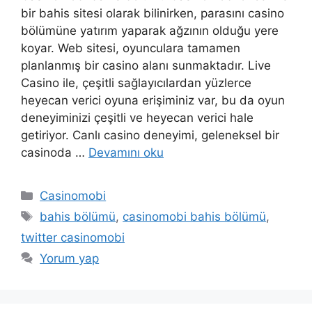
bir bahis sitesi olarak bilinirken, parasını casino
bölümüne yatırım yaparak ağzının olduğu yere
koyar. Web sitesi, oyunculara tamamen
planlanmış bir casino alanı sunmaktadır. Live
Casino ile, çeşitli sağlayıcılardan yüzlerce
heyecan verici oyuna erişiminiz var, bu da oyun
deneyiminizi çeşitli ve heyecan verici hale
getiriyor. Canlı casino deneyimi, geleneksel bir
casinoda …
Devamını oku
Kategoriler
Casinomobi
Etiketler
bahis bölümü
,
casinomobi bahis bölümü
,
twitter casinomobi
Yorum yap