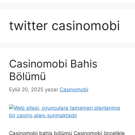
twitter casinomobi
Casinomobi Bahis
Bölümü
Eylül 20, 2025
yazar
Casinomobi
Casinomobi bahis bölümü Casinomobi öncelikle