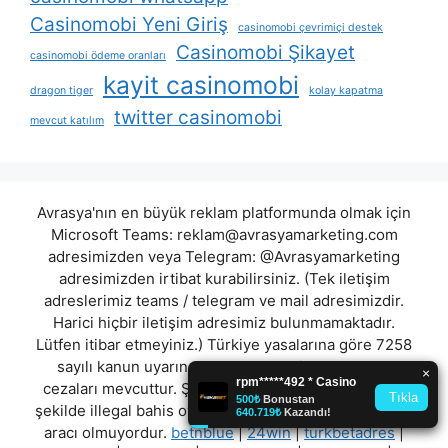
Casinomobi Yeni Giriş
casinomobi çevrimiçi destek
Casinomobi Şikayet
casinomobi ödeme oranları
kayit casinomobi
dragon tiger
kolay kapatma
twitter casinomobi
mevcut katılım
Avrasya'nın en büyük reklam platformunda olmak için
Microsoft Teams:
reklam@avrasyamarketing.com
adresimizden veya Telegram: @Avrasyamarketing
adresimizden irtibat kurabilirsiniz. (Tek iletişim
adreslerimiz teams / telegram ve mail adresimizdir.
Harici hiçbir iletişim adresimiz bulunmamaktadır.
Lütfen itibar etmeyiniz.) Türkiye yasalarına göre 7258
sayılı kanun uyarınca yasa dışı bahis oynamanın
cezaları mevcuttur. Şu an bulunduğunuz site hiç bir
şekilde illegal bahis oyunları oynatmıyor ve oynamaya
aracı olmuyordur.
betnblue
|
24win
|
turkbetadres
|