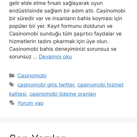
gelir elde etme fırsatı sağlayarak oyun
endüstrisinde sağlam bir adım attı. Casinomobi
bir süredir var ve insanların bahis koyması için
popüler bir yer. Kayıt formunu doldurun ve
Casinomobi sunduğu tüm şaşırtıcı faydalar ve
hizmetlerin tadını çıkarmak için üye olun.
Casinomobi bahis deneyiminizi sorunsuz ve
sorunsuz …
Devamını oku
Kategoriler
Casinomobi
Etiketler
casinomobi giris twitter
,
casinomobi hizmet
kalitesi
,
casinomobi ödeme oranları
Yorum yap