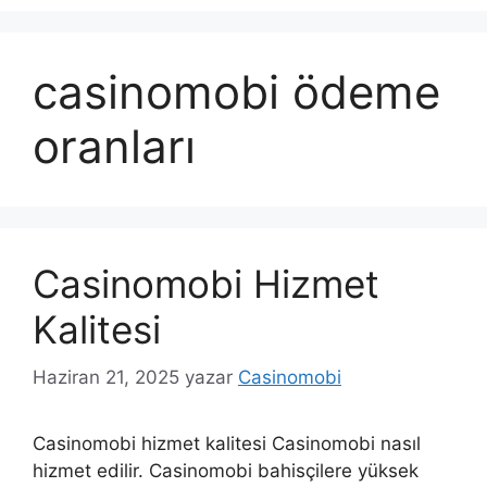
casinomobi ödeme
oranları
Casinomobi Hizmet
Kalitesi
Haziran 21, 2025
yazar
Casinomobi
Casinomobi hizmet kalitesi Casinomobi nasıl
hizmet edilir. Casinomobi bahisçilere yüksek