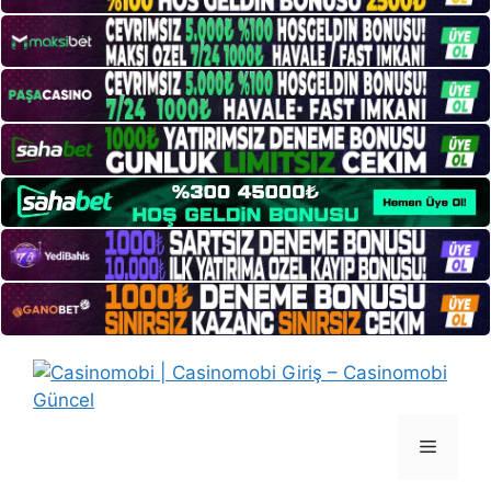
İçeriğe
atla
Menü