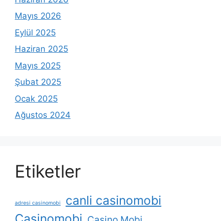
Mayıs 2026
Eylül 2025
Haziran 2025
Mayıs 2025
Şubat 2025
Ocak 2025
Ağustos 2024
Etiketler
canli casinomobi
adresi casinomobi
Casinomobi
Casino Mobi