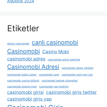
Ağustos 2024
Etiketler
canli casinomobi
adresi casinomobi
Casinomobi
Casino Mobi
casinomobi adres
casinomobi adres belirtme
Casinomobi Adresi
casinomobi adres yöntemi
casinomobi bahis süresi
casinomobi canli
casinomobi canli maç izle
casinomobi casino bölümü
casinomobi destek şikayetleri
casinomobi dragon tiger
casinomobi geri bildirim
casinomobi girisi
casinomobi giris twitter
casinomobi giris yap