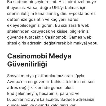
Bu sadece bir şeyin resmi. Hızlı bir düzeltmeye
ihtiyacınız varsa, doğru URL’yi bulmak için
sitenin iletişim kanallarına gidin. E-posta adres
defterinize göz atın ve kaç yeni adres
ekleyebileceğinizi görün. Bu sizi zararlı web
sitelerinden koruyacak ve kişisel bilgilerinizi
güvende tutacaktır. Casinomobi Games web
sitesi giriş adresini değiştirerek bir makyaj yaptı.
Casinomobi Medya
Güvenilirliği
Sosyal medya platformlarımız aracılığıyla
Avrupa’nın en güvenilir bahis sitelerinin en son
adres değişikliklerinde güncel olun.
Endişelenmeyin, hesabınız, paranız ve
kuponlarınız aynı kalacaktır. Sadece adresinizi
güncelleyin ve oyunda kaldığınız yeri