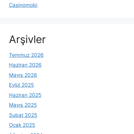
Casinomobi
Arşivler
Temmuz 2026
Haziran 2026
Mayıs 2026
Eylül 2025
Haziran 2025
Mayıs 2025
Şubat 2025
Ocak 2025