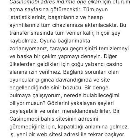
Casinomobi adres i̇ndirme öne çıkan
için oturum
açma sayfasına götürecektir. Tüm oyun
istatistikleriniz, başarılarınız ve hesap
ayrıntılarınız tüm cihazlarınıza aktarılacaktır. Bu
transfer sırasında tüm veriler kalır, hiçbir şey
kaybolmaz. Oyuna bağlanmakta
zorlanıyorsanız, tarayıcı geçmişinizi temizlemeyi
ve başka bir çekim yapmayı deneyin. Diğer
ülkelerden geldikleri için çoğu yabancı casino
alanına izin verilmez. Bağlantı sorunları olan
oyuncular çılgınca davrandığında ve site
engellendiğinde sinir bozucu. Bir denge
bulmaya çalışıyorum, nerede bulabileceğimi
biliyor musun? Gözlerini yakalayan şeyleri
paylaşabilir ve onları meraklandırabilirler. Bir
Casinomobi bahis sitesinin adresini
göremediğiniz için, kapatıldığı anlamına gelmez.
İş, yeni bir web sitesi adresi ile tekrar başlıyor.