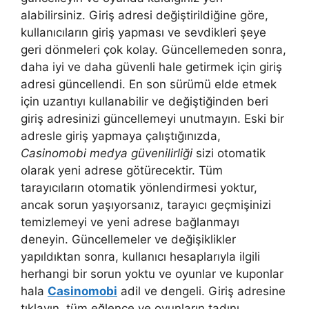
alabilirsiniz. Giriş adresi değiştirildiğine göre,
kullanıcıların giriş yapması ve sevdikleri şeye
geri dönmeleri çok kolay. Güncellemeden sonra,
daha iyi ve daha güvenli hale getirmek için giriş
adresi güncellendi. En son sürümü elde etmek
için uzantıyı kullanabilir ve değiştiğinden beri
giriş adresinizi güncellemeyi unutmayın. Eski bir
adresle giriş yapmaya çalıştığınızda,
Casinomobi medya güvenilirliği
sizi otomatik
olarak yeni adrese götürecektir. Tüm
tarayıcıların otomatik yönlendirmesi yoktur,
ancak sorun yaşıyorsanız, tarayıcı geçmişinizi
temizlemeyi ve yeni adrese bağlanmayı
deneyin. Güncellemeler ve değişiklikler
yapıldıktan sonra, kullanıcı hesaplarıyla ilgili
herhangi bir sorun yoktu ve oyunlar ve kuponlar
hala
Casinomobi
adil ve dengeli. Giriş adresine
tıklayın, tüm eğlence ve oyunların tadını