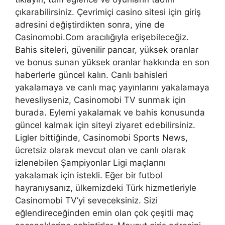
çıkarabilirsiniz. Çevrimiçi casino sitesi için giriş
adresini değiştirdikten sonra, yine de
Casinomobi.Com aracılığıyla erişebileceğiz.
Bahis siteleri, güvenilir pancar, yüksek oranlar
ve bonus sunan yüksek oranlar hakkında en son
haberlerle güncel kalın. Canlı bahisleri
yakalamaya ve canlı maç yayınlarını yakalamaya
hevesliyseniz, Casinomobi TV sunmak için
burada. Eylemi yakalamak ve bahis konusunda
güncel kalmak için siteyi ziyaret edebilirsiniz.
Ligler bittiğinde, Casinomobi Sports News,
ücretsiz olarak mevcut olan ve canlı olarak
izlenebilen Şampiyonlar Ligi maçlarını
yakalamak için istekli. Eğer bir futbol
hayranıysanız, ülkemizdeki Türk hizmetleriyle
Casinomobi TV’yi seveceksiniz. Sizi
eğlendireceğinden emin olan çok çeşitli maç