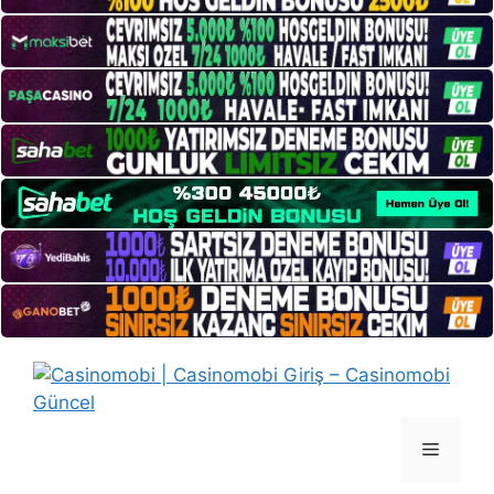
İçeriğe
atla
Menü