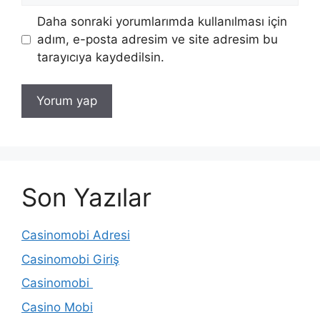
Daha sonraki yorumlarımda kullanılması için
adım, e-posta adresim ve site adresim bu
tarayıcıya kaydedilsin.
Son Yazılar
Casinomobi Adresi
Casinomobi Giriş
Casinomobi
Casino Mobi