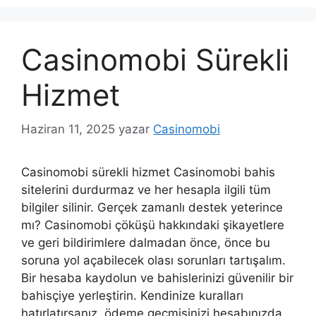
Casinomobi Sürekli
Hizmet
Haziran 11, 2025
yazar
Casinomobi
Casinomobi sürekli hizmet Casinomobi bahis
sitelerini durdurmaz ve her hesapla ilgili tüm
bilgiler silinir. Gerçek zamanlı destek yeterince
mı? Casinomobi çöküşü hakkındaki şikayetlere
ve geri bildirimlere dalmadan önce, önce bu
soruna yol açabilecek olası sorunları tartışalım.
Bir hesaba kaydolun ve bahislerinizi güvenilir bir
bahisçiye yerleştirin. Kendinize kuralları
hatırlatırsanız, ödeme geçmişinizi hesabınızda