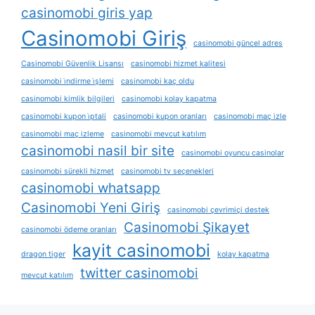
casinomobi giris yap
Casinomobi Giriş
casinomobi güncel adres
Casinomobi Güvenlik Lisansı
casinomobi hizmet kalitesi
casinomobi i̇ndirme i̇şlemi
casinomobi kaç oldu
casinomobi kimlik bilgileri
casinomobi kolay kapatma
casinomobi kupon i̇ptali
casinomobi kupon oranları
casinomobi maç izle
casinomobi maç izleme
casinomobi mevcut katılım
casinomobi nasil bir site
casinomobi oyuncu casinolar
casinomobi sürekli hizmet
casinomobi tv seçenekleri
casinomobi whatsapp
Casinomobi Yeni Giriş
casinomobi çevrimiçi destek
Casinomobi Şikayet
casinomobi ödeme oranları
kayit casinomobi
dragon tiger
kolay kapatma
twitter casinomobi
mevcut katılım