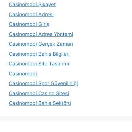
Casinomobi Şikayet
Casinomobi Adresi
Casinomobi Giriş
Casinomobi Adres Yöntemi
Casinomobi Gerçek Zaman
Casinomobi Bahis Bilgileri
Casinomobi Site Tasarımı
Casinomobi
Casinomobi Spor Güvenilirliği
Casinomobi Casino Sitesi
Casinomobi Bahis Sektörü