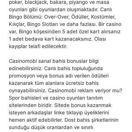
poker, blackjack, bakara, piyango ve masa
oyunları gibi oyunlardan oluşmaktadır. Canlı
Bingo Bölümü: Over-Over, Ödüller, Kostümler,
Kılıçlar, Bingo Slotları ve daha fazlası. Bir casino
var. Bingo köşesinden 5 adet özel kart alırsanız
1 adet bedava kart kazanacaksınız. Olası
kayıplar telafi edilecektir.
Casinomobi sanal bahis
bonuslar bilgi
edinebilirsiniz. Canlı bahis topluluğunda
promosyon veya bonus adı verilen ödülleri
kazanarak tüm alanlara ücretsiz bahis
oynayabilirsiniz. Casinomobi reklam veriyor mu?
Spor bahisleri ve casino oyunları tanıtım
sitelerinden biridir. Sitede bonus kazanmak
isteyen arkadaşlar linke tıklayıp üyeliklerini
hemen aktif edebilirler. Dost bahis şirketlerinin
sunduğu düşük oranlardan ve sınırlı