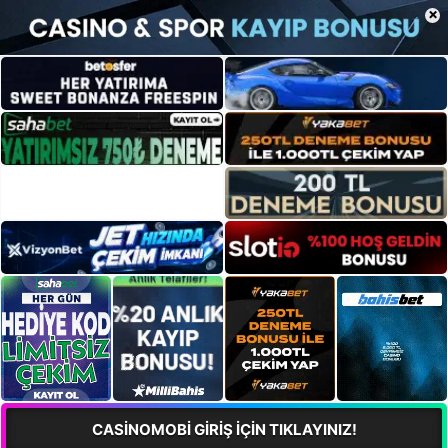
×
CASİNOMOBİ GİRİŞ İÇİN TIKLAYINIZ!