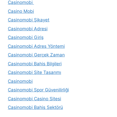
Casinomobi
Casino Mobi
Casinomobi Şikayet
Casinomobi Adresi
Casinomobi Giriş
Casinomobi Adres Yöntemi
Casinomobi Gerçek Zaman
Casinomobi Bahis Bilgileri
Casinomobi Site Tasarımı
Casinomobi
Casinomobi Spor Güvenilirliği
Casinomobi Casino Sitesi
Casinomobi Bahis Sektörü