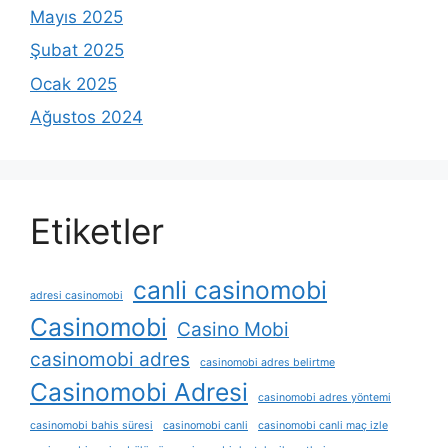
Mayıs 2025
Şubat 2025
Ocak 2025
Ağustos 2024
Etiketler
canli casinomobi
adresi casinomobi
Casinomobi
Casino Mobi
casinomobi adres
casinomobi adres belirtme
Casinomobi Adresi
casinomobi adres yöntemi
casinomobi bahis süresi
casinomobi canli
casinomobi canli maç izle