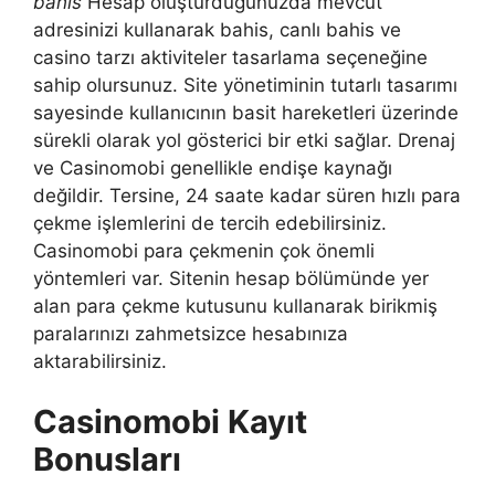
bahis
Hesap oluşturduğunuzda mevcut
adresinizi kullanarak bahis, canlı bahis ve
casino tarzı aktiviteler tasarlama seçeneğine
sahip olursunuz. Site yönetiminin tutarlı tasarımı
sayesinde kullanıcının basit hareketleri üzerinde
sürekli olarak yol gösterici bir etki sağlar. Drenaj
ve Casinomobi genellikle endişe kaynağı
değildir. Tersine, 24 saate kadar süren hızlı para
çekme işlemlerini de tercih edebilirsiniz.
Casinomobi para çekmenin çok önemli
yöntemleri var. Sitenin hesap bölümünde yer
alan para çekme kutusunu kullanarak birikmiş
paralarınızı zahmetsizce hesabınıza
aktarabilirsiniz.
Casinomobi Kayıt
Bonusları