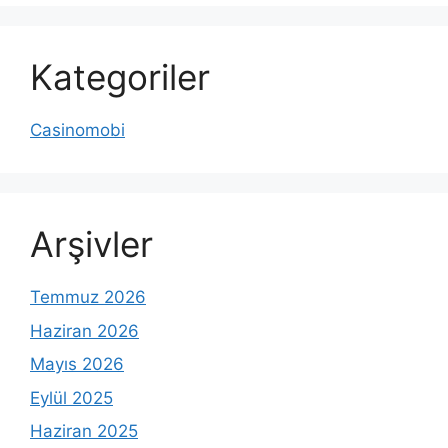
Kategoriler
Casinomobi
Arşivler
Temmuz 2026
Haziran 2026
Mayıs 2026
Eylül 2025
Haziran 2025