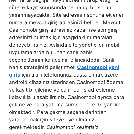
sürece kayıt konusunda herhangi bir sorun
yaşanmayacaktır. Site adresinin sonuna eklenen
numara mevcut giriş adresinizi belirler. Mevcut
Casinomobi giriş adresiniz kapalı ise son giriş
adresinizi bulmak için aşağıdaki numaraları
deneyebilirsiniz. Aslında site yöneticileri mobil
uygulamalarda bulunan canlı bahis
seçeneklerinin kalitesinin bilincindedir. Canlı
bahis stratejinizi geliştirmek
Casinomobi yeni
giriş
için akıllı telefonunuz başta olmak üzere
android cihazınız üzerinden Casinomobi ödeme
ve kayıt bilgilerine ve canlı bahis adreslerine
kolaylıkla ulaşabilirsiniz. Casinomobi ayrıca para
çekme ve para yatırma süreçlerinde de yardımcı
olmaktadır. Para çekme seçeneklerinden
yararlanmak için siteye üye olmanız
gerekmektedir.
Casinomobi kesintisiz