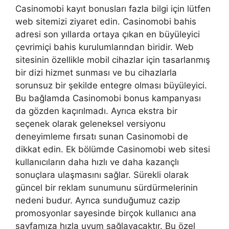
Casinomobi kayıt bonusları fazla bilgi için lütfen
web sitemizi ziyaret edin. Casinomobi bahis
adresi son yıllarda ortaya çıkan en büyüleyici
çevrimiçi bahis kurulumlarından biridir. Web
sitesinin özellikle mobil cihazlar için tasarlanmış
bir dizi hizmet sunması ve bu cihazlarla
sorunsuz bir şekilde entegre olması büyüleyici.
Bu bağlamda Casinomobi bonus kampanyası
da gözden kaçırılmadı. Ayrıca ekstra bir
seçenek olarak geleneksel versiyonu
deneyimleme fırsatı sunan Casinomobi de
dikkat edin. Ek bölümde Casinomobi web sitesi
kullanıcıların daha hızlı ve daha kazançlı
sonuçlara ulaşmasını sağlar. Sürekli olarak
güncel bir reklam sunumunu sürdürmelerinin
nedeni budur. Ayrıca sunduğumuz cazip
promosyonlar sayesinde birçok kullanıcı ana
sayfamıza hızla uyum sağlayacaktır. Bu özel