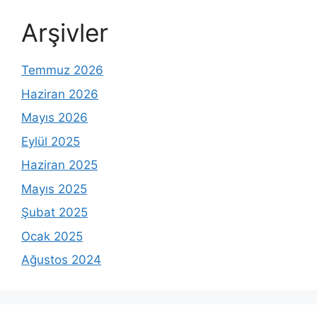
Arşivler
Temmuz 2026
Haziran 2026
Mayıs 2026
Eylül 2025
Haziran 2025
Mayıs 2025
Şubat 2025
Ocak 2025
Ağustos 2024