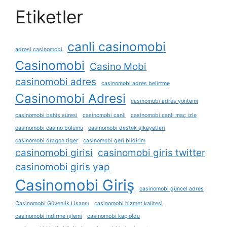
Etiketler
canli casinomobi
adresi casinomobi
Casinomobi
Casino Mobi
casinomobi adres
casinomobi adres belirtme
Casinomobi Adresi
casinomobi adres yöntemi
casinomobi bahis süresi
casinomobi canli
casinomobi canli maç izle
casinomobi casino bölümü
casinomobi destek şikayetleri
casinomobi dragon tiger
casinomobi geri bildirim
casinomobi girisi
casinomobi giris twitter
casinomobi giris yap
Casinomobi Giriş
casinomobi güncel adres
Casinomobi Güvenlik Lisansı
casinomobi hizmet kalitesi
casinomobi i̇ndirme i̇şlemi
casinomobi kaç oldu