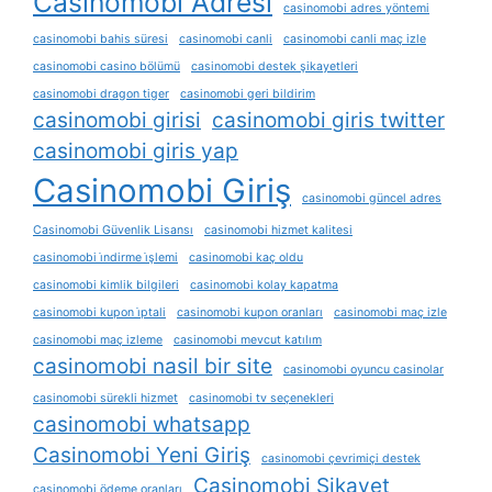
Casinomobi Adresi
casinomobi adres yöntemi
casinomobi bahis süresi
casinomobi canli
casinomobi canli maç izle
casinomobi casino bölümü
casinomobi destek şikayetleri
casinomobi dragon tiger
casinomobi geri bildirim
casinomobi girisi
casinomobi giris twitter
casinomobi giris yap
Casinomobi Giriş
casinomobi güncel adres
Casinomobi Güvenlik Lisansı
casinomobi hizmet kalitesi
casinomobi i̇ndirme i̇şlemi
casinomobi kaç oldu
casinomobi kimlik bilgileri
casinomobi kolay kapatma
casinomobi kupon i̇ptali
casinomobi kupon oranları
casinomobi maç izle
casinomobi maç izleme
casinomobi mevcut katılım
casinomobi nasil bir site
casinomobi oyuncu casinolar
casinomobi sürekli hizmet
casinomobi tv seçenekleri
casinomobi whatsapp
Casinomobi Yeni Giriş
casinomobi çevrimiçi destek
Casinomobi Şikayet
casinomobi ödeme oranları