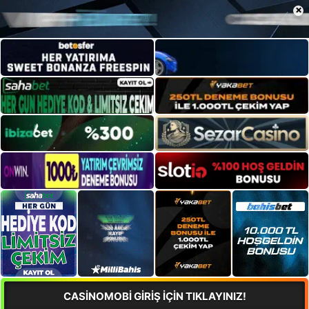
×
CASİNOMOBİ GİRİŞ İÇİN TIKLAYINIZ!