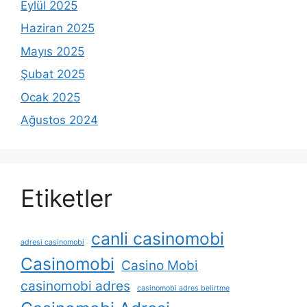
Eylül 2025
Haziran 2025
Mayıs 2025
Şubat 2025
Ocak 2025
Ağustos 2024
Etiketler
canli casinomobi
adresi casinomobi
Casinomobi
Casino Mobi
casinomobi adres
casinomobi adres belirtme