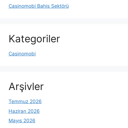
Casinomobi Bahis Sektörü
Kategoriler
Casinomobi
Arşivler
Temmuz 2026
Haziran 2026
Mayıs 2026