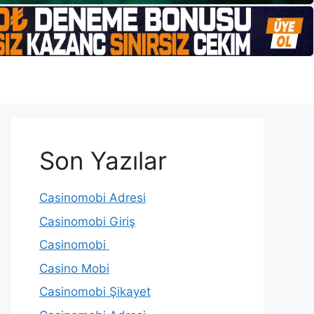
Son Yazılar
Casinomobi Adresi
Casinomobi Giriş
Casinomobi
Casino Mobi
Casinomobi Şikayet