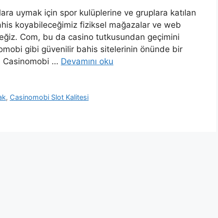
ara uymak için spor kulüplerine ve gruplara katılan
bahis koyabileceğimiz fiziksel mağazalar ve web
receğiz. Com, bu da casino tutkusundan geçimini
mobi gibi güvenilir bahis sitelerinin önünde bir
r. Casinomobi …
Devamını oku
ak
,
Casinomobi Slot Kalitesi