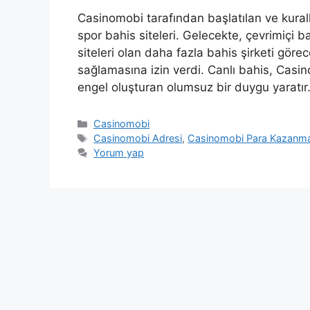
Casinomobi tarafından başlatılan ve kurall
spor bahis siteleri. Gelecekte, çevrimiçi 
siteleri olan daha fazla bahis şirketi gö
sağlamasına izin verdi. Canlı bahis, Casino
engel oluşturan olumsuz bir duygu yaratı
Kategoriler
Casinomobi
Etiketler
Casinomobi Adresi
,
Casinomobi Para Kazanm
Yorum yap