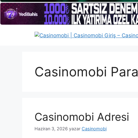
İçeriğe
atla
Casinomobi Par
Casinomobi Adresi
Haziran 3, 2026
yazar
Casinomobi