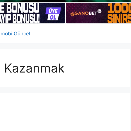
a Kazanmak