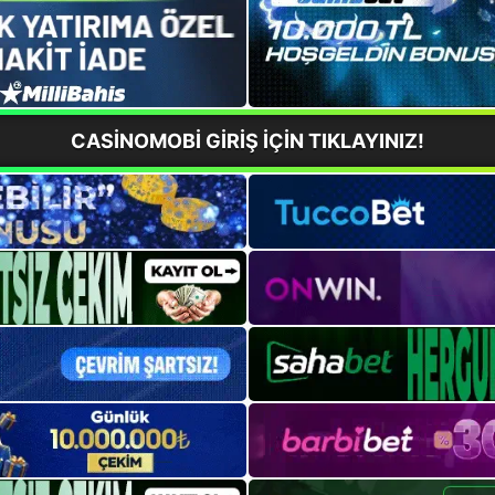
CASİNOMOBİ GİRİŞ İÇİN TIKLAYINIZ!