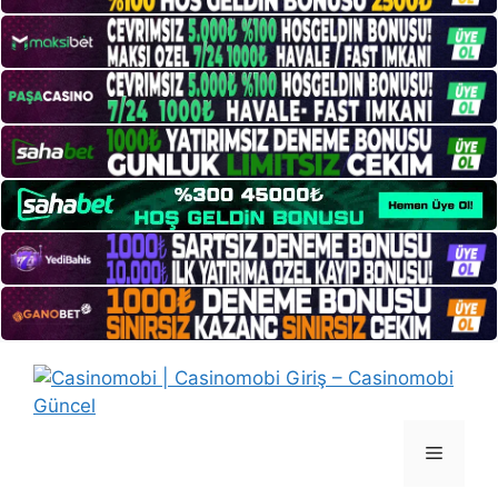
İçeriğe
atla
Menü