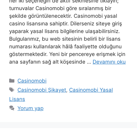
her iki seçeneğin de aktif sekmesine tıklayın;
turnuvalar Casinomobi göre sıralanmış bir
şekilde görüntülenecektir. Casinomobi yasal
casino lisansına sahiptir. Dilerseniz siteye giriş
yaparak yasal lisans bilgilerine ulaşabilirsiniz.
Bulgularımız, bu web sitesinin belirli bir lisans
numarası kullanılarak hâlâ faaliyette olduğunu
göstermektedir. Yeni bir pencereye erişmek için
ana sayfanın sağ alt köşesinde …
Devamını oku
Kategoriler
Casinomobi
Etiketler
Casinomobi Şikayet
,
Casinomobi Yasal
Lisans
Yorum yap