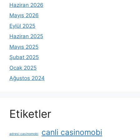
Haziran 2026
Mayıs 2026
Eylül 2025
Haziran 2025
Mayıs 2025
Şubat 2025
Ocak 2025
Ağustos 2024
Etiketler
canli casinomobi
adresi casinomobi